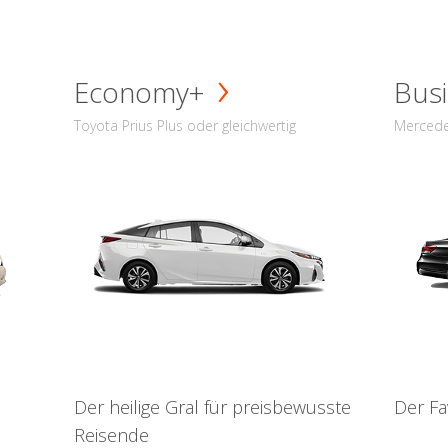
Economy+
Busi
Toyota Prius Plus oder gleichwertig
Mercede
Der heilige Gral für preisbewusste
Der Fa
Reisende