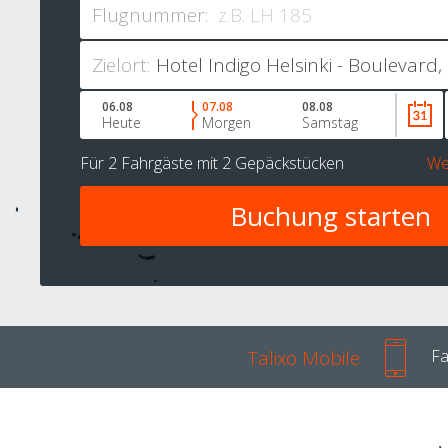
Flugnummer:
Zielort:
06.08
07.08
08.08
Heute
Morgen
Samstag
Für
2 Fahrgäste
mit
2 Gepäckstücken
We
Talixo Mobile
Fa