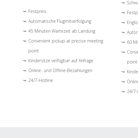
Schwa
Festpreis
Festp
Automatische Flugmitverfolgung
Engli
45 Minuten Wartezeit ab Landung
Autom
Convenient pickup at precise meeting
60 Mi
point
Conve
Kindersitze verfügbar auf Anfrage
point
Online- und Offline-Bezahlungen
Kinde
24/7-Hotline
Onlin
24/7-