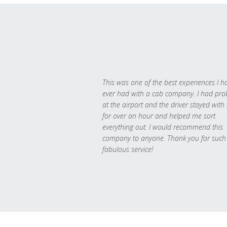
This was one of the best experiences I h
ever had with a cab company. I had pr
at the airport and the driver stayed with
for over an hour and helped me sort
everything out. I would recommend this
company to anyone. Thank you for such
fabulous service!