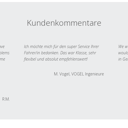
Kundenkommentare
ave
Ich möchte mich für den super Service Ihrer
We we
oblems
Fahrer/in bedanken. Das war Klasse, sehr
would
 me
flexibel und absolut empfehlenswert!
in Ge
M. Vogel, VOGEL Ingenieure
R.M.