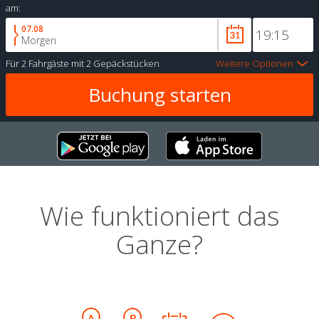
am:
07.08
Morgen
Für
2 Fahrgäste
mit
2 Gepäckstücken
Weitere Optionen
Wie funktioniert das
Ganze?