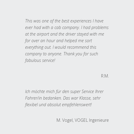
This was one of the best experiences I have
ever had with a cab company. I had problems
at the airport and the driver stayed with me
for over an hour and helped me sort
everything out. I would recommend this
company to anyone. Thank you for such
fabulous service!
R.M.
Ich möchte mich für den super Service Ihrer
Fahrer/in bedanken. Das war Klasse, sehr
flexibel und absolut empfehlenswert!
M. Vogel, VOGEL Ingenieure