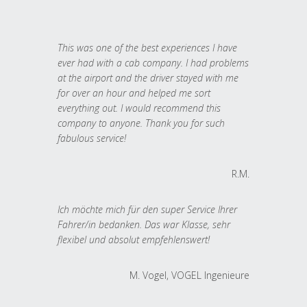
This was one of the best experiences I have
ever had with a cab company. I had problems
at the airport and the driver stayed with me
for over an hour and helped me sort
everything out. I would recommend this
company to anyone. Thank you for such
fabulous service!
R.M.
Ich möchte mich für den super Service Ihrer
Fahrer/in bedanken. Das war Klasse, sehr
flexibel und absolut empfehlenswert!
M. Vogel, VOGEL Ingenieure