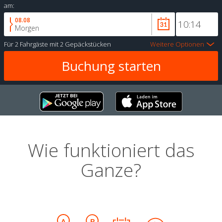
am:
08.08
Morgen
Für
2 Fahrgäste
mit
2 Gepäckstücken
Weitere Optionen
Wie funktioniert das
Ganze?