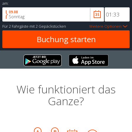
am:
09.08
Sonntag
Für
2 Fahrgäste
mit
2 Gepäckstücken
Weitere Optionen
Wie funktioniert das
Ganze?