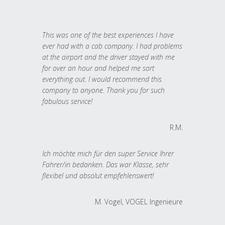
This was one of the best experiences I have
ever had with a cab company. I had problems
at the airport and the driver stayed with me
for over an hour and helped me sort
everything out. I would recommend this
company to anyone. Thank you for such
fabulous service!
R.M.
Ich möchte mich für den super Service Ihrer
Fahrer/in bedanken. Das war Klasse, sehr
flexibel und absolut empfehlenswert!
M. Vogel, VOGEL Ingenieure