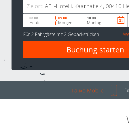
Zielort:
08.08
09.08
10.08
Heute
Morgen
Montag
Für
2 Fahrgäste
mit
2 Gepäckstücken
We
Talixo Mobile
Fa