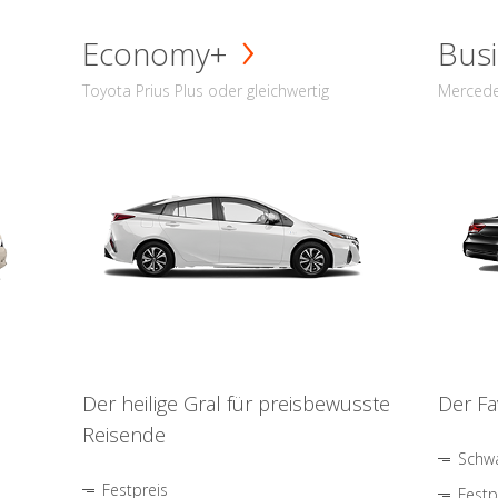
Economy+
Busi
Toyota Prius Plus oder gleichwertig
Mercede
Der heilige Gral für preisbewusste
Der Fa
Reisende
Schwa
Festpreis
Festp