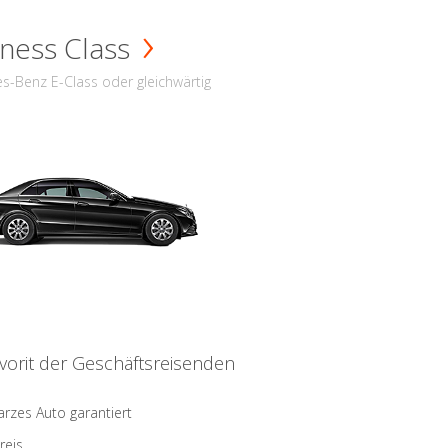
ness Class
s-Benz E-Class oder gleichwärtig
vorit der Geschäftsreisenden
rzes Auto garantiert
reis