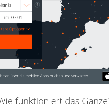
um
itere Optionen
hrten über die mobilen Apps buchen und verwalten.
Wie funktioniert das Ganze