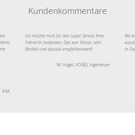
Kundenkommentare
ave
Ich möchte mich für den super Service Ihrer
We we
oblems
Fahrer/in bedanken. Das war Klasse, sehr
would
 me
flexibel und absolut empfehlenswert!
in Ge
M. Vogel, VOGEL Ingenieure
R.M.