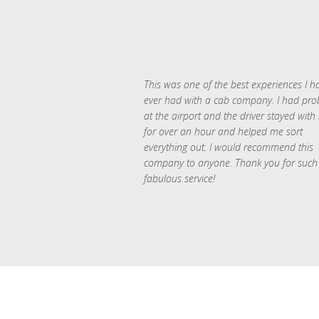
This was one of the best experiences I h
ever had with a cab company. I had pr
at the airport and the driver stayed with
for over an hour and helped me sort
everything out. I would recommend this
company to anyone. Thank you for such
fabulous service!