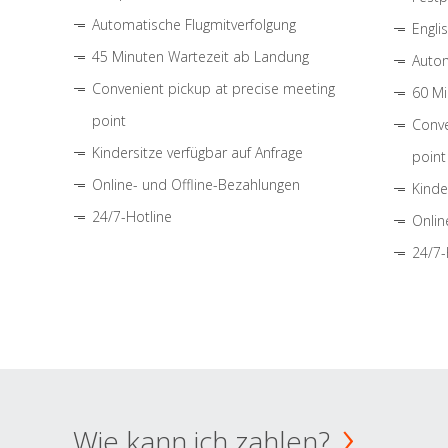
Automatische Flugmitverfolgung
Engli
45 Minuten Wartezeit ab Landung
Autom
Convenient pickup at precise meeting
60 Mi
point
Conve
Kindersitze verfügbar auf Anfrage
point
Online- und Offline-Bezahlungen
Kinde
24/7-Hotline
Onlin
24/7-
Wie kann ich zahlen?