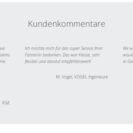
Kundenkommentare
ave
Ich möchte mich für den super Service Ihrer
We we
oblems
Fahrer/in bedanken. Das war Klasse, sehr
would
 me
flexibel und absolut empfehlenswert!
in Ge
M. Vogel, VOGEL Ingenieure
R.M.