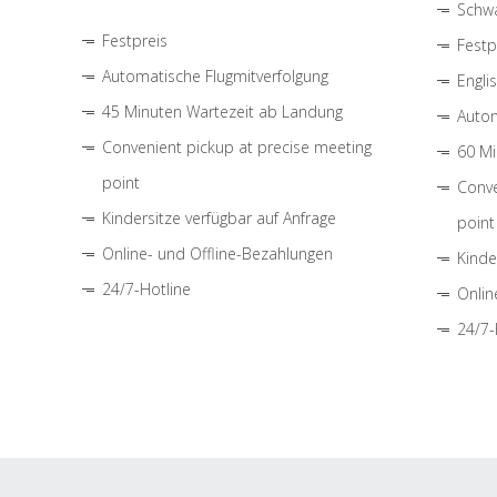
Schwa
Festpreis
Festp
Automatische Flugmitverfolgung
Engli
45 Minuten Wartezeit ab Landung
Autom
Convenient pickup at precise meeting
60 Mi
point
Conve
Kindersitze verfügbar auf Anfrage
point
Online- und Offline-Bezahlungen
Kinde
24/7-Hotline
Onlin
24/7-