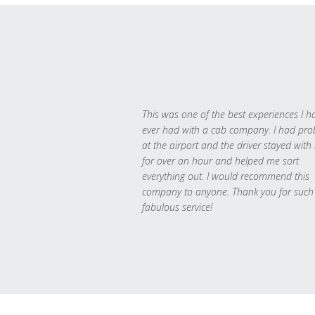
This was one of the best experiences I h
ever had with a cab company. I had pr
at the airport and the driver stayed with
for over an hour and helped me sort
everything out. I would recommend this
company to anyone. Thank you for such
fabulous service!