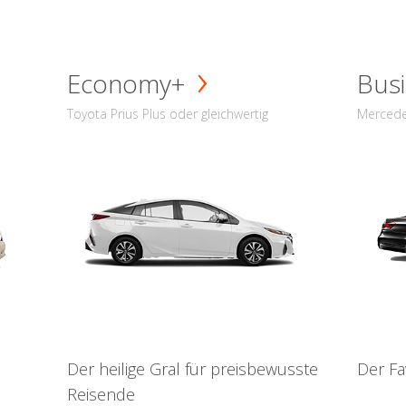
Economy+
Busi
Toyota Prius Plus oder gleichwertig
Mercede
Der heilige Gral für preisbewusste
Der Fa
Reisende