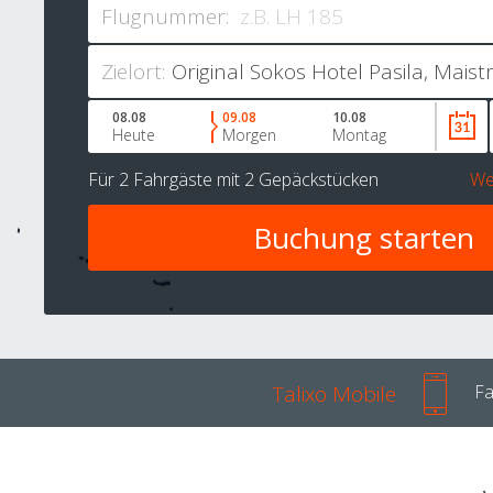
Flugnummer:
Zielort:
08.08
09.08
10.08
Heute
Morgen
Montag
Für
2 Fahrgäste
mit
2 Gepäckstücken
We
Talixo Mobile
Fa