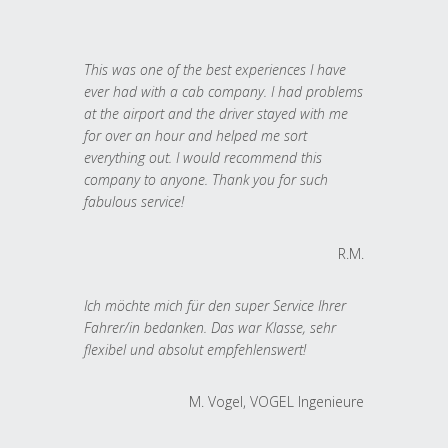
This was one of the best experiences I have
ever had with a cab company. I had problems
at the airport and the driver stayed with me
for over an hour and helped me sort
everything out. I would recommend this
company to anyone. Thank you for such
fabulous service!
R.M.
Ich möchte mich für den super Service Ihrer
Fahrer/in bedanken. Das war Klasse, sehr
flexibel und absolut empfehlenswert!
M. Vogel, VOGEL Ingenieure