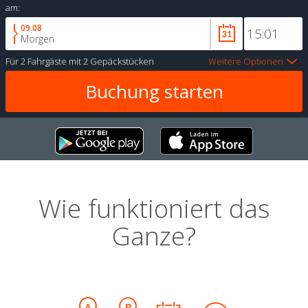
am:
09.08
Morgen
Für
2 Fahrgäste
mit
2 Gepäckstücken
Weitere Optionen
Wie funktioniert das
Ganze?