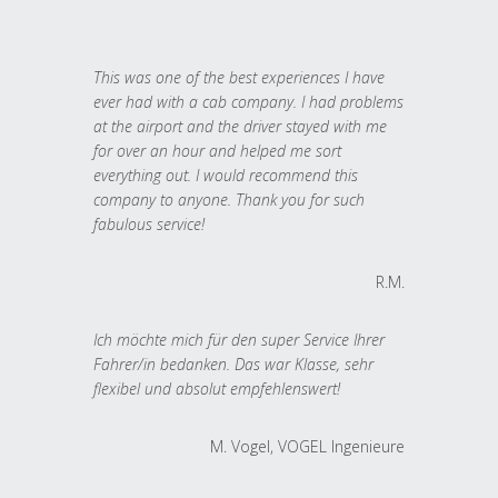
This was one of the best experiences I have
ever had with a cab company. I had problems
at the airport and the driver stayed with me
for over an hour and helped me sort
everything out. I would recommend this
company to anyone. Thank you for such
fabulous service!
R.M.
Ich möchte mich für den super Service Ihrer
Fahrer/in bedanken. Das war Klasse, sehr
flexibel und absolut empfehlenswert!
M. Vogel, VOGEL Ingenieure