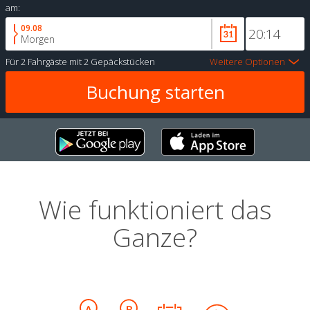
am:
09.08
Morgen
Für
2 Fahrgäste
mit
2 Gepäckstücken
Weitere Optionen
Wie funktioniert das
Ganze?