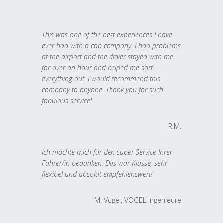
This was one of the best experiences I have
ever had with a cab company. I had problems
at the airport and the driver stayed with me
for over an hour and helped me sort
everything out. I would recommend this
company to anyone. Thank you for such
fabulous service!
R.M.
Ich möchte mich für den super Service Ihrer
Fahrer/in bedanken. Das war Klasse, sehr
flexibel und absolut empfehlenswert!
M. Vogel, VOGEL Ingenieure