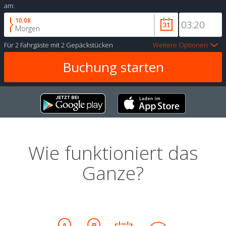
am:
10.08
Morgen
Für
2 Fahrgäste
mit
2 Gepäckstücken
Weitere Optionen
Wie funktioniert das
Ganze?