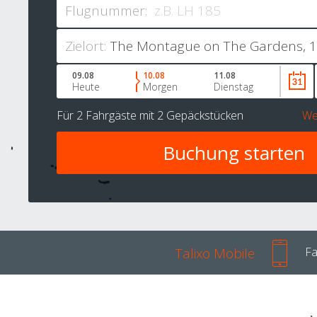
Flugnummer:
Zielort:
09.08
10.08
11.08
Heute
Morgen
Dienstag
Für
2 Fahrgäste
mit
2 Gepäckstücken
We
Talixo Mobile
Fa