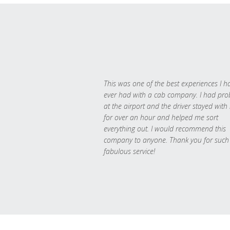
This was one of the best experiences I h
ever had with a cab company. I had pr
at the airport and the driver stayed with
for over an hour and helped me sort
everything out. I would recommend this
company to anyone. Thank you for such
fabulous service!