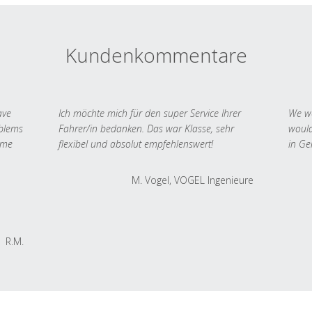
Kundenkommentare
ave
Ich möchte mich für den super Service Ihrer
We we
oblems
Fahrer/in bedanken. Das war Klasse, sehr
would
 me
flexibel und absolut empfehlenswert!
in Ge
M. Vogel, VOGEL Ingenieure
R.M.