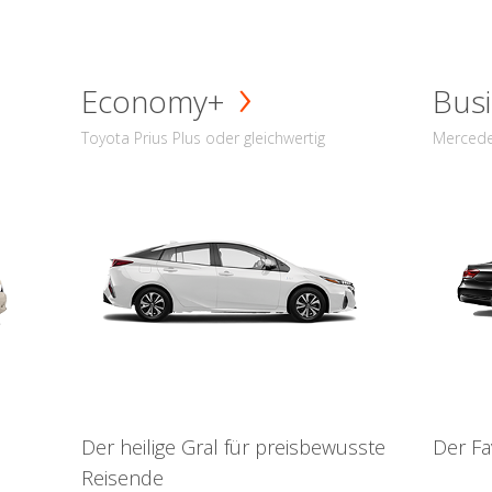
Economy+
Busi
Toyota Prius Plus oder gleichwertig
Mercede
Der heilige Gral für preisbewusste
Der Fa
Reisende