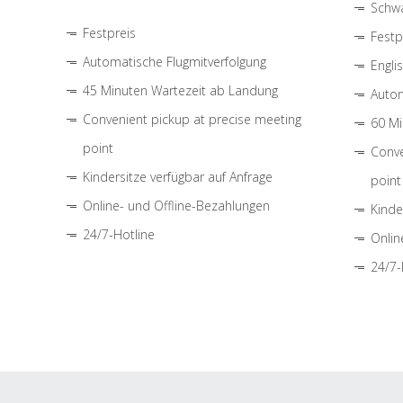
Schwa
Festpreis
Festp
Automatische Flugmitverfolgung
Engli
45 Minuten Wartezeit ab Landung
Autom
Convenient pickup at precise meeting
60 Mi
point
Conve
Kindersitze verfügbar auf Anfrage
point
Online- und Offline-Bezahlungen
Kinde
24/7-Hotline
Onlin
24/7-