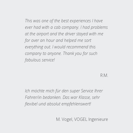
This was one of the best experiences I have
ever had with a cab company. I had problems
at the airport and the driver stayed with me
for over an hour and helped me sort
everything out. I would recommend this
company to anyone. Thank you for such
fabulous service!
R.M.
Ich möchte mich für den super Service Ihrer
Fahrer/in bedanken. Das war Klasse, sehr
flexibel und absolut empfehlenswert!
M. Vogel, VOGEL Ingenieure