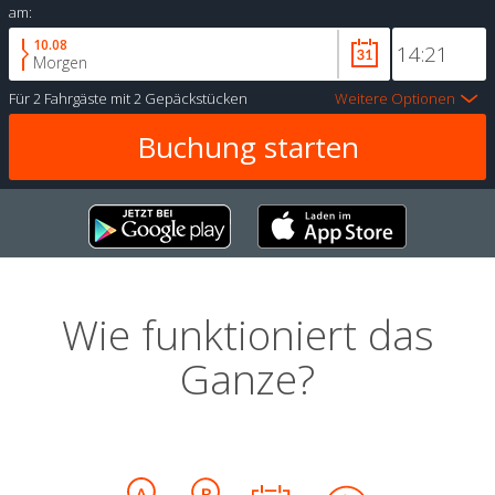
am:
10.08
Morgen
Für
2 Fahrgäste
mit
2 Gepäckstücken
Weitere Optionen
Wie funktioniert das
Ganze?