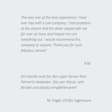
This was one of the best experiences I have
ever had with a cab company. I had problems
at the airport and the driver stayed with me
for over an hour and helped me sort
everything out. I would recommend this
company to anyone. Thank you for such
fabulous service!
R.M.
Ich möchte mich für den super Service Ihrer
Fahrer/in bedanken. Das war Klasse, sehr
flexibel und absolut empfehlenswert!
M. Vogel, VOGEL Ingenieure