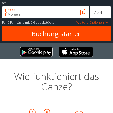
am:
09.08
Morgen
Für
2 Fahrgäste
mit
2 Gepäckstücken
Weitere Optionen
Wie funktioniert das
Ganze?