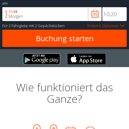
am:
11.08
Morgen
Für
2 Fahrgäste
mit
2 Gepäckstücken
Weitere Optionen
Wie funktioniert das
Ganze?