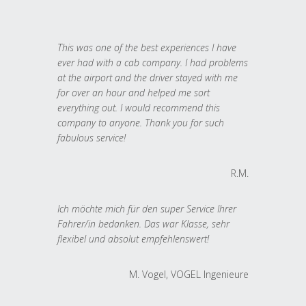
This was one of the best experiences I have
ever had with a cab company. I had problems
at the airport and the driver stayed with me
for over an hour and helped me sort
everything out. I would recommend this
company to anyone. Thank you for such
fabulous service!
R.M.
Ich möchte mich für den super Service Ihrer
Fahrer/in bedanken. Das war Klasse, sehr
flexibel und absolut empfehlenswert!
M. Vogel, VOGEL Ingenieure