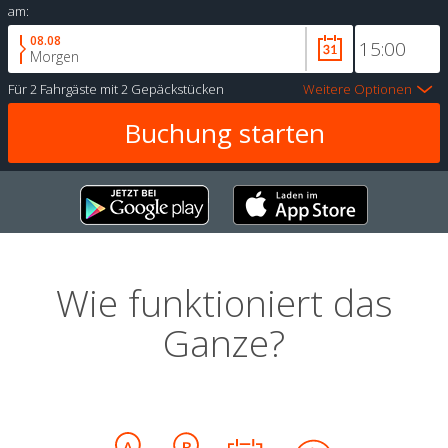
am:
08.08
Morgen
Für
2 Fahrgäste
mit
2 Gepäckstücken
Weitere Optionen
Wie funktioniert das
Ganze?