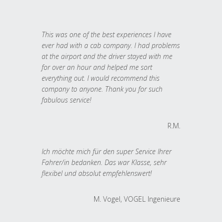
This was one of the best experiences I have
ever had with a cab company. I had problems
at the airport and the driver stayed with me
for over an hour and helped me sort
everything out. I would recommend this
company to anyone. Thank you for such
fabulous service!
R.M.
Ich möchte mich für den super Service Ihrer
Fahrer/in bedanken. Das war Klasse, sehr
flexibel und absolut empfehlenswert!
M. Vogel, VOGEL Ingenieure