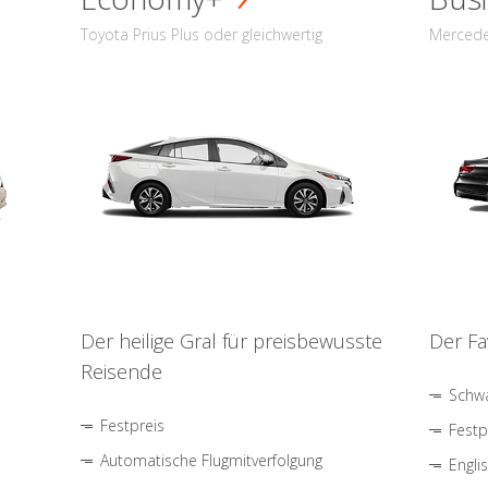
Toyota Prius Plus oder gleichwertig
Mercede
Der heilige Gral für preisbewusste
Der Fa
Reisende
Schwa
Festpreis
Festp
Automatische Flugmitverfolgung
Engli