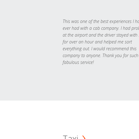
This was one of the best experiences I h
ever had with a cab company. I had pr
at the airport and the driver stayed with
for over an hour and helped me sort
everything out. I would recommend this
company to anyone. Thank you for such
fabulous service!
Taxi