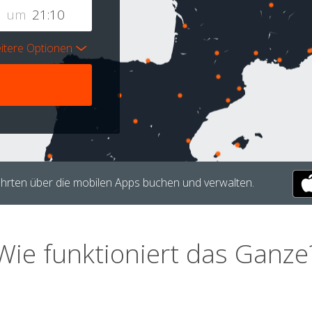
um
itere Optionen
hrten über die mobilen Apps buchen und verwalten.
Wie funktioniert das Ganze