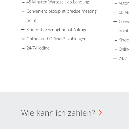
45 Minuten Wartezeit ab Landung
Autom
Convenient pickup at precise meeting
60 Mi
point
Conve
Kindersitze verfügbar auf Anfrage
point
Online- und Offline-Bezahlungen
Kinde
24/7-Hotline
Onlin
24/7-
Wie kann ich zahlen?