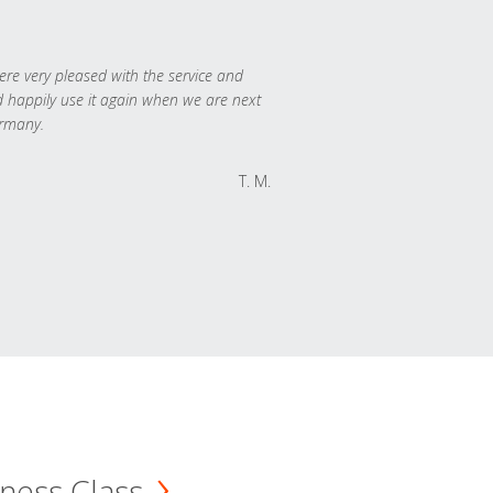
re very pleased with the service and
 happily use it again when we are next
rmany.
T. M.
ness Class