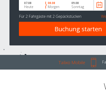
07.08
08.08
09.08
Heute
Morgen
Sonntag
Für
2 Fahrgäste
mit
2 Gepäckstücken
We
Talixo Mobile
Fa