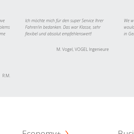
ave
Ich möchte mich für den super Service Ihrer
We we
oblems
Fahrer/in bedanken. Das war Klasse, sehr
would
 me
flexibel und absolut empfehlenswert!
in Ge
M. Vogel, VOGEL Ingenieure
R.M.
Economy+
Busi