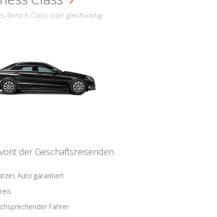
s-Benz E-Class oder gleichwärtig
vorit der Geschäftsreisenden
rzes Auto garantiert
reis
schsprechender Fahrer