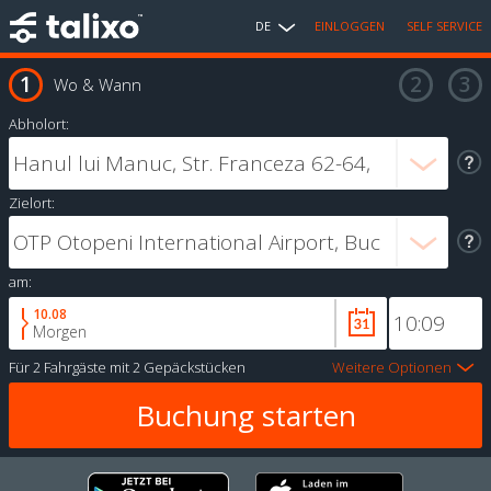
DE
EINLOGGEN
SELF SERVICE
Wo & Wann
Abholort:
Zielort:
am:
10.08
Morgen
Für
2 Fahrgäste
mit
2 Gepäckstücken
Weitere Optionen