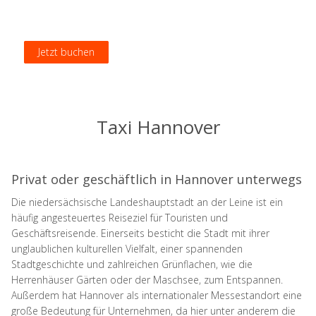
Jetzt buchen
Jetzt buchen
Jetzt buchen
Jetzt buchen
Taxi Hannover
Privat oder geschäftlich in Hannover unterwegs
Die niedersächsische Landeshauptstadt an der Leine ist ein
häufig angesteuertes Reiseziel für Touristen und
Geschäftsreisende. Einerseits besticht die Stadt mit ihrer
unglaublichen kulturellen Vielfalt, einer spannenden
Stadtgeschichte und zahlreichen Grünflachen, wie die
Herrenhäuser Gärten oder der Maschsee, zum Entspannen.
Außerdem hat Hannover als internationaler Messestandort eine
große Bedeutung für Unternehmen, da hier unter anderem die