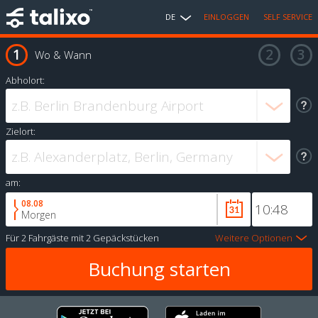
DE
EINLOGGEN
SELF SERVICE
Wo & Wann
Abholort:
Zielort:
am:
08.08
Morgen
Für
2 Fahrgäste
mit
2 Gepäckstücken
Weitere Optionen