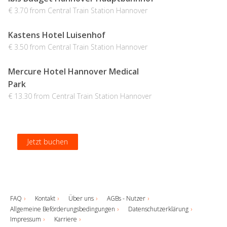
€ 3.70 from Central Train Station Hannover
Kastens Hotel Luisenhof
€ 3.50 from Central Train Station Hannover
Mercure Hotel Hannover Medical
Park
€ 13.30 from Central Train Station Hannover
Jetzt buchen
Jetzt buchen
Jetzt buchen
Jetzt buchen
FAQ
Kontakt
Über uns
AGBs - Nutzer
Allgemeine Beförderungsbedingungen
Datenschutzerklärung
Impressum
Karriere