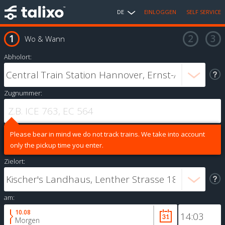
DE
EINLOGGEN
SELF SERVICE
Wo & Wann
Abholort:
Zugnummer:
Please bear in mind we do not track trains. We take into account
only the pickup time you enter.
Zielort:
am:
10.08
Morgen