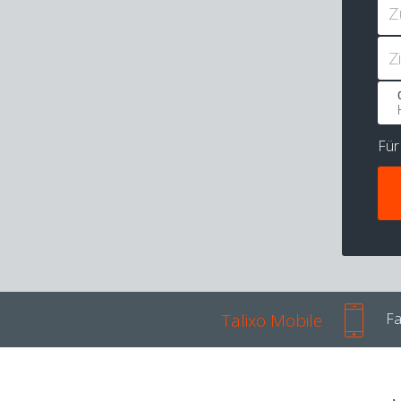
Z
Z
Fü
Talixo Mobile
Fa