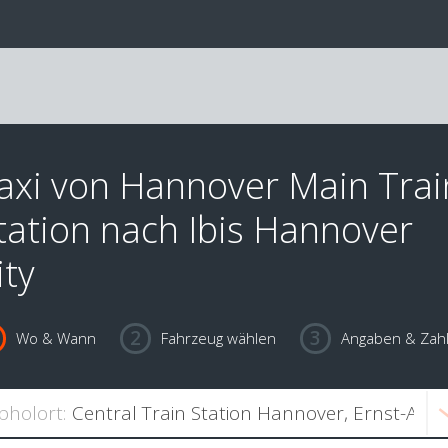
axi von Hannover Main Trai
tation nach Ibis Hannover
ity
Wo & Wann
Fahrzeug wählen
Angaben & Zah
bholort: