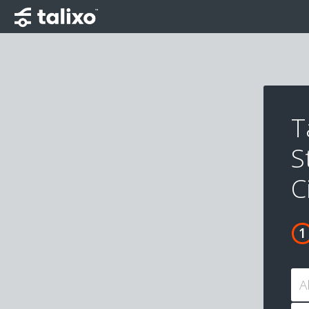
T
S
C
A