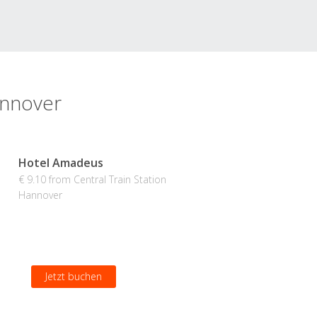
annover
Hotel Amadeus
€ 9.10 from Central Train Station
Hannover
Jetzt buchen