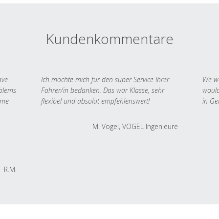
Kundenkommentare
ave
Ich möchte mich für den super Service Ihrer
We we
oblems
Fahrer/in bedanken. Das war Klasse, sehr
would
 me
flexibel und absolut empfehlenswert!
in Ge
M. Vogel, VOGEL Ingenieure
R.M.