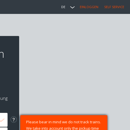
DE
EINLOGGEN
SELF SERVICE
n
lung
Please bear in mind we do not track trains.
We take into account only the pickup time