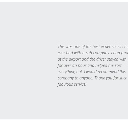
This was one of the best experiences I h
ever had with a cab company. I had pr
at the airport and the driver stayed with
for over an hour and helped me sort
everything out. I would recommend this
company to anyone. Thank you for such
fabulous service!