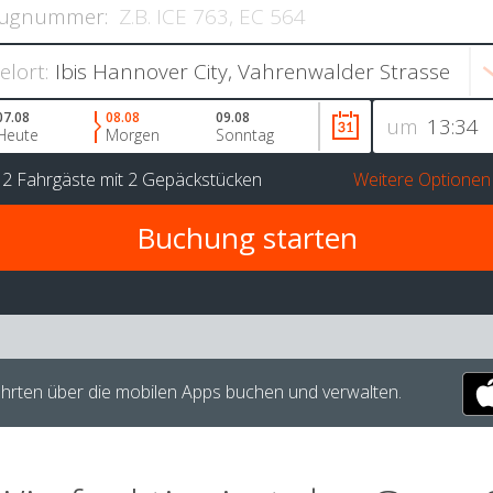
ugnummer:
ielort:
07.08
08.08
09.08
um
Heute
Morgen
Sonntag
r
2 Fahrgäste
mit
2 Gepäckstücken
Weitere Optionen
hrten über die mobilen Apps buchen und verwalten.