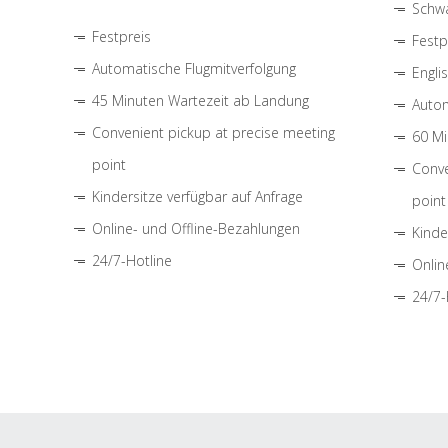
Schwa
Festpreis
Festp
Automatische Flugmitverfolgung
Engli
45 Minuten Wartezeit ab Landung
Autom
Convenient pickup at precise meeting
60 Mi
point
Conve
Kindersitze verfügbar auf Anfrage
point
Online- und Offline-Bezahlungen
Kinde
24/7-Hotline
Onlin
24/7-