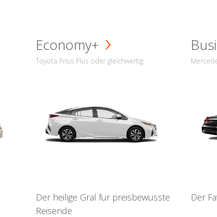
Economy+
Busi
Toyota Prius Plus oder gleichwertig
Mercede
Der heilige Gral für preisbewusste
Der Fa
Reisende