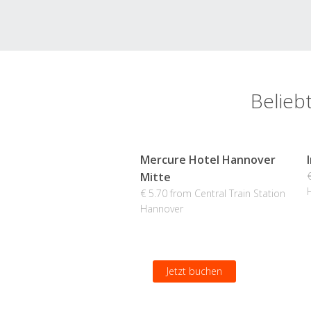
Belieb
Mercure Hotel Hannover
Mitte
€ 5.70 from Central Train Station
Hannover
Jetzt buchen