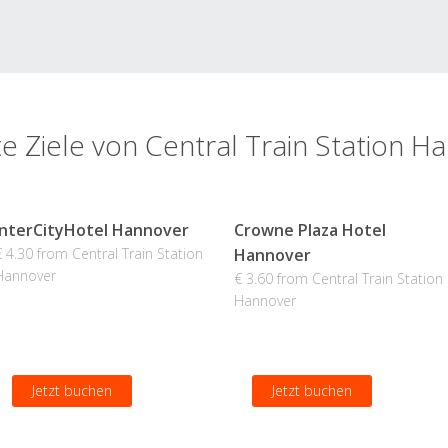
te Ziele von Central Train Station H
InterCityHotel Hannover
Crowne Plaza Hotel
€ 4.30 from Central Train Station
Hannover
Hannover
€ 3.60 from Central Train Station
Hannover
Jetzt buchen
Jetzt buchen