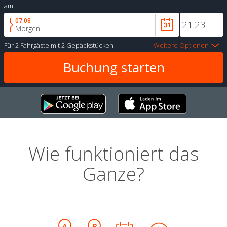
am:
07.08
Morgen
Für
2 Fahrgäste
mit
2 Gepäckstücken
Weitere Optionen
Wie funktioniert das
Ganze?