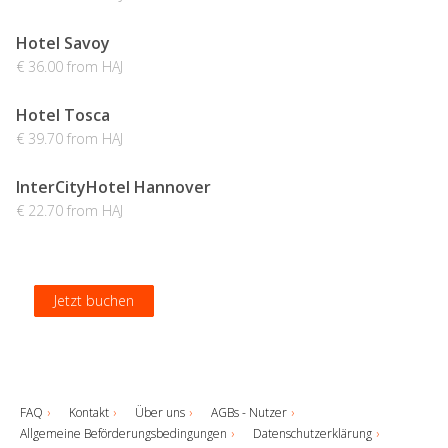
Hotel Savoy
€ 36.00 from HAJ
Hotel Tosca
€ 39.70 from HAJ
InterCityHotel Hannover
€ 22.70 from HAJ
Jetzt buchen
Jetzt buchen
Jetzt buchen
Jetzt buchen
FAQ
Kontakt
Über uns
AGBs - Nutzer
Allgemeine Beförderungsbedingungen
Datenschutzerklärung