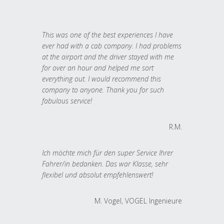
This was one of the best experiences I have
ever had with a cab company. I had problems
at the airport and the driver stayed with me
for over an hour and helped me sort
everything out. I would recommend this
company to anyone. Thank you for such
fabulous service!
R.M.
Ich möchte mich für den super Service Ihrer
Fahrer/in bedanken. Das war Klasse, sehr
flexibel und absolut empfehlenswert!
M. Vogel, VOGEL Ingenieure