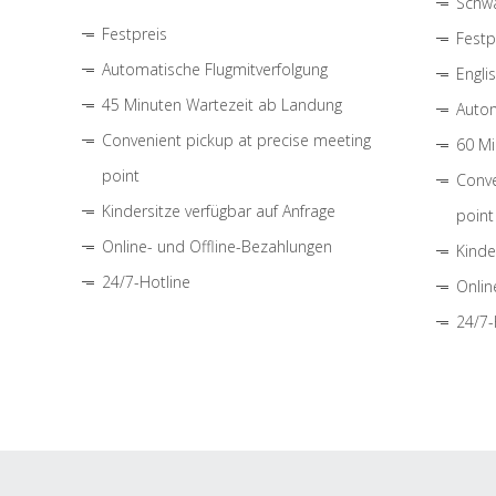
Schwa
Festpreis
Festp
Automatische Flugmitverfolgung
Engli
45 Minuten Wartezeit ab Landung
Autom
Convenient pickup at precise meeting
60 Mi
point
Conve
Kindersitze verfügbar auf Anfrage
point
Online- und Offline-Bezahlungen
Kinde
24/7-Hotline
Onlin
24/7-