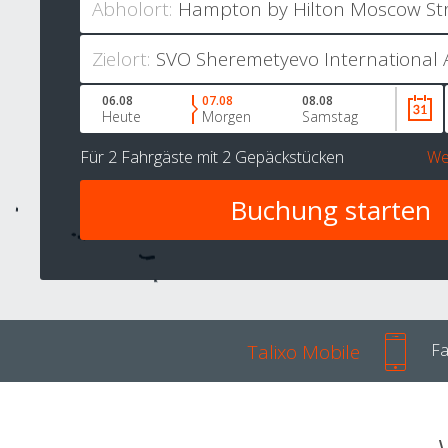
Abholort:
Zielort:
06.08
07.08
08.08
Heute
Morgen
Samstag
Für
2 Fahrgäste
mit
2 Gepäckstücken
We
Talixo Mobile
Fa