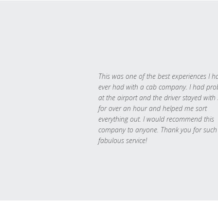
This was one of the best experiences I h
ever had with a cab company. I had pr
at the airport and the driver stayed with
for over an hour and helped me sort
everything out. I would recommend this
company to anyone. Thank you for such
fabulous service!