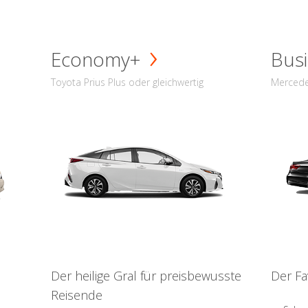
Economy+
Busi
Toyota Prius Plus oder gleichwertig
Mercede
Der heilige Gral für preisbewusste
Der Fa
Reisende