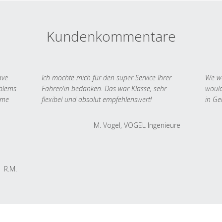
Kundenkommentare
ave
Ich möchte mich für den super Service Ihrer
We we
oblems
Fahrer/in bedanken. Das war Klasse, sehr
would
 me
flexibel und absolut empfehlenswert!
in Ge
M. Vogel, VOGEL Ingenieure
R.M.