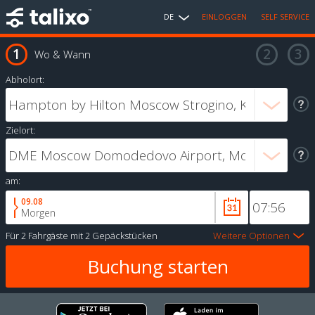
DE
EINLOGGEN
SELF SERVICE
Wo & Wann
Abholort:
Zielort:
am:
09.08
Morgen
Für
2 Fahrgäste
mit
2 Gepäckstücken
Weitere Optionen