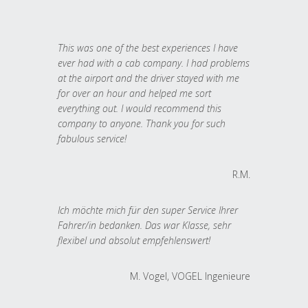
This was one of the best experiences I have
ever had with a cab company. I had problems
at the airport and the driver stayed with me
for over an hour and helped me sort
everything out. I would recommend this
company to anyone. Thank you for such
fabulous service!
R.M.
Ich möchte mich für den super Service Ihrer
Fahrer/in bedanken. Das war Klasse, sehr
flexibel und absolut empfehlenswert!
M. Vogel, VOGEL Ingenieure