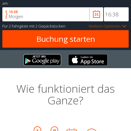
am:
10.08
Morgen
Für
2 Fahrgäste
mit
2 Gepäckstücken
Weitere Optionen
Wie funktioniert das
Ganze?