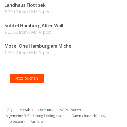
Landhaus Flottbek
€ 29.10 from HAM Airport
Sofitel Hamburg Alter Wall
€ 23.80 from HAM Airport
Motel One Hamburg am Michel
€ 25.50 from HAM Airport
Jetzt buchen
Jetzt buchen
Jetzt buchen
Jetzt buchen
FAQ
Kontakt
Über uns
AGBs - Nutzer
Allgemeine Beförderungsbedingungen
Datenschutzerklärung
Impressum
Karriere