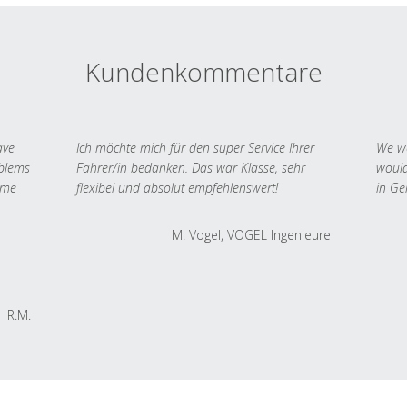
Kundenkommentare
ave
Ich möchte mich für den super Service Ihrer
We we
oblems
Fahrer/in bedanken. Das war Klasse, sehr
would
 me
flexibel und absolut empfehlenswert!
in Ge
M. Vogel, VOGEL Ingenieure
R.M.