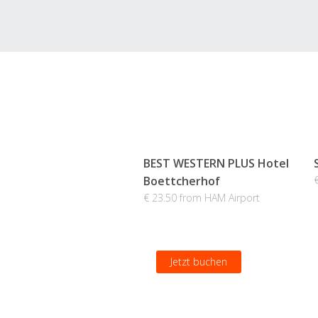
BEST WESTERN PLUS Hotel
Boettcherhof
€ 23.50 from HAM Airport
Jetzt buchen