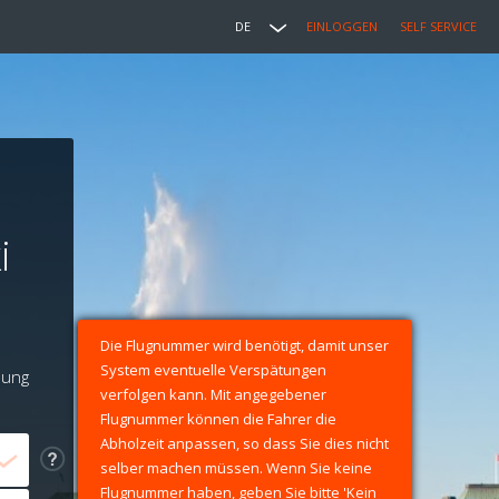
DE
EINLOGGEN
SELF SERVICE
i
Die Flugnummer wird benötigt, damit unser
System eventuelle Verspätungen
lung
verfolgen kann. Mit angegebener
Flugnummer können die Fahrer die
Abholzeit anpassen, so dass Sie dies nicht
selber machen müssen. Wenn Sie keine
Flugnummer haben, geben Sie bitte 'Kein