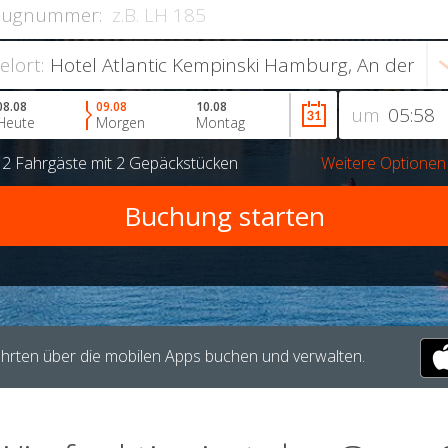
lugnummer:
ielort:
08.08
09.08
10.08
um
Heute
Morgen
Montag
r
2 Fahrgäste
mit
2 Gepäckstücken
Weitere Optionen
hrten über die mobilen Apps buchen und verwalten.