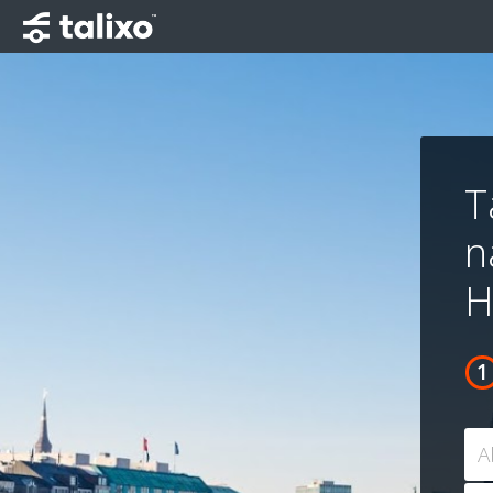
T
n
H
A