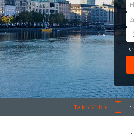
F
Z
Fü
Talixo Mobile
Fa