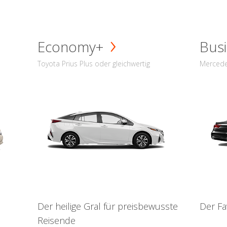
Economy+
Busi
Toyota Prius Plus oder gleichwertig
Mercede
Der heilige Gral für preisbewusste
Der Fa
Reisende