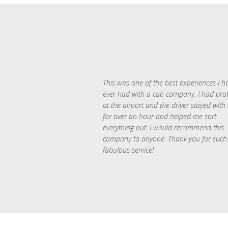
This was one of the best experiences I h
ever had with a cab company. I had pr
at the airport and the driver stayed with
for over an hour and helped me sort
everything out. I would recommend this
company to anyone. Thank you for such
fabulous service!