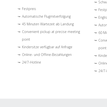
Schwa
Festpreis
Festp
Automatische Flugmitverfolgung
Engli
45 Minuten Wartezeit ab Landung
Autom
Convenient pickup at precise meeting
60 Mi
point
Conve
Kindersitze verfügbar auf Anfrage
point
Online- und Offline-Bezahlungen
Kinde
24/7-Hotline
Onlin
24/7-