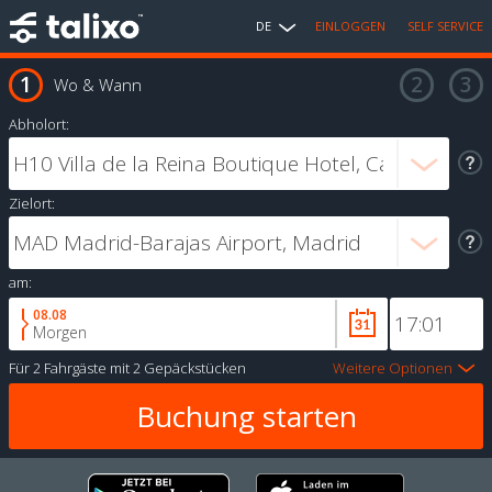
DE
EINLOGGEN
SELF SERVICE
Wo & Wann
Abholort:
Zielort:
am:
08.08
Morgen
Für
2 Fahrgäste
mit
2 Gepäckstücken
Weitere Optionen