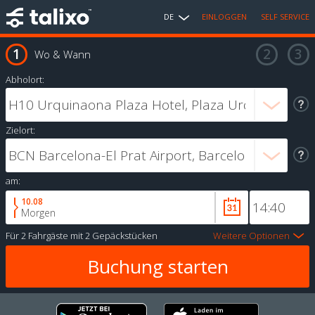
DE
EINLOGGEN
SELF SERVICE
Wo & Wann
Abholort:
Zielort:
am:
10.08
Morgen
Für
2 Fahrgäste
mit
2 Gepäckstücken
Weitere Optionen