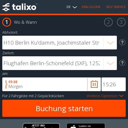
DE
EINLOGGEN
SELF SERVICE
Wo & Wann
Abholort:
Zielort:
am:
09.08
Morgen
Für
2 Fahrgäste
mit
2 Gepäckstücken
Weitere Optionen