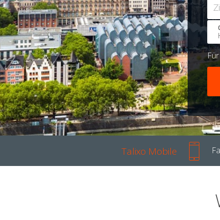
Z
Fü
Talixo Mobile
Fa