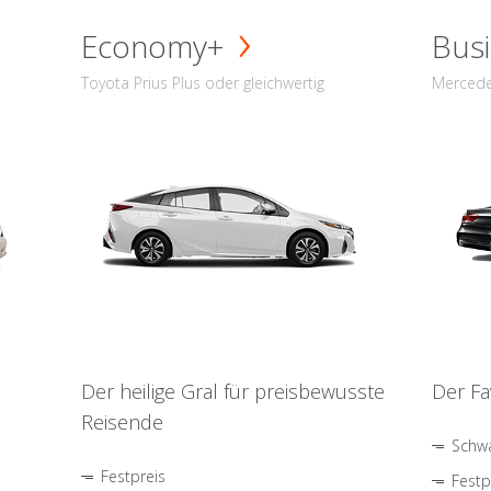
Economy+
Busi
Toyota Prius Plus oder gleichwertig
Mercede
Der heilige Gral für preisbewusste
Der Fa
Reisende
Schwa
Festpreis
Festp