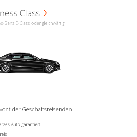
ness Class
s-Benz E-Class oder gleichwärtig
vorit der Geschäftsreisenden
rzes Auto garantiert
reis