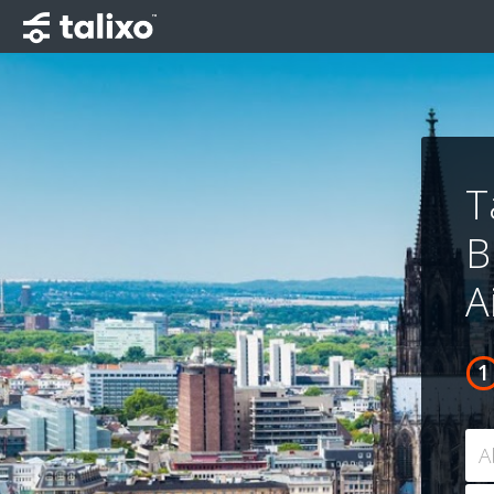
T
B
A
A