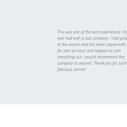
This was one of the best experiences I h
ever had with a cab company. I had pr
at the airport and the driver stayed with
for over an hour and helped me sort
everything out. I would recommend this
company to anyone. Thank you for such
fabulous service!