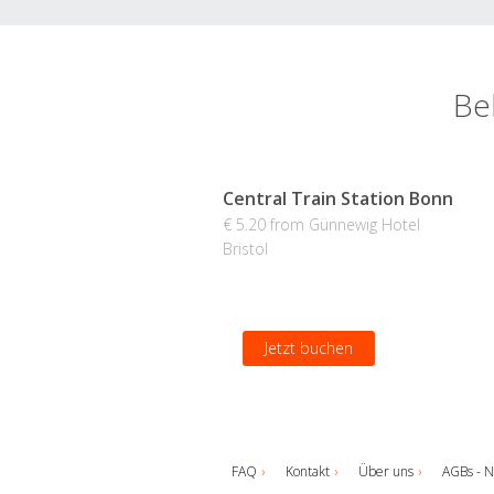
Be
Central Train Station Bonn
€ 5.20 from Günnewig Hotel
Bristol
Jetzt buchen
FAQ
Kontakt
Über uns
AGBs - N