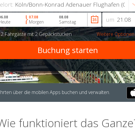
ielort:
06.08
07.08
08.08
um
Heute
Morgen
Samstag
r
2 Fahrgäste
mit
2 Gepäckstücken
Weitere Optionen
hrten über die mobilen Apps buchen und verwalten.
Wie funktioniert das Ganze