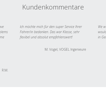
Kundenkommentare
ave
Ich möchte mich für den super Service Ihrer
We we
oblems
Fahrer/in bedanken. Das war Klasse, sehr
would
 me
flexibel und absolut empfehlenswert!
in Ge
M. Vogel, VOGEL Ingenieure
R.M.