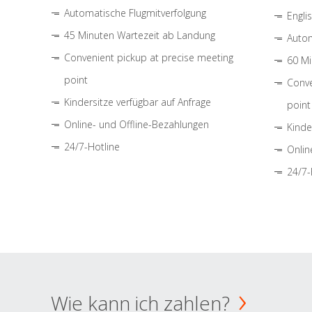
Automatische Flugmitverfolgung
Engli
45 Minuten Wartezeit ab Landung
Autom
Convenient pickup at precise meeting
60 Mi
point
Conve
Kindersitze verfügbar auf Anfrage
point
Online- und Offline-Bezahlungen
Kinde
24/7-Hotline
Onlin
24/7-
Wie kann ich zahlen?