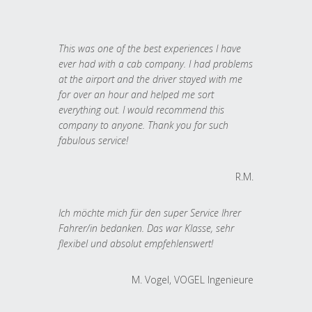
This was one of the best experiences I have
ever had with a cab company. I had problems
at the airport and the driver stayed with me
for over an hour and helped me sort
everything out. I would recommend this
company to anyone. Thank you for such
fabulous service!
R.M.
Ich möchte mich für den super Service Ihrer
Fahrer/in bedanken. Das war Klasse, sehr
flexibel und absolut empfehlenswert!
M. Vogel, VOGEL Ingenieure