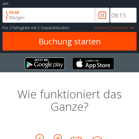
am:
09.08
Morgen
Für
2 Fahrgäste
mit
2 Gepäckstücken
Weitere Optionen
Wie funktioniert das
Ganze?