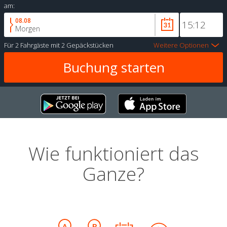
am:
08.08
Morgen
Für
2 Fahrgäste
mit
2 Gepäckstücken
Weitere Optionen
Wie funktioniert das
Ganze?