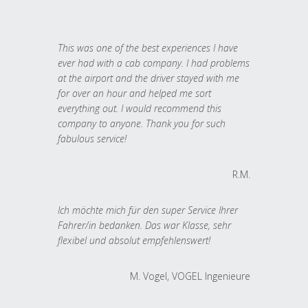
This was one of the best experiences I have
ever had with a cab company. I had problems
at the airport and the driver stayed with me
for over an hour and helped me sort
everything out. I would recommend this
company to anyone. Thank you for such
fabulous service!
R.M.
Ich möchte mich für den super Service Ihrer
Fahrer/in bedanken. Das war Klasse, sehr
flexibel und absolut empfehlenswert!
M. Vogel, VOGEL Ingenieure