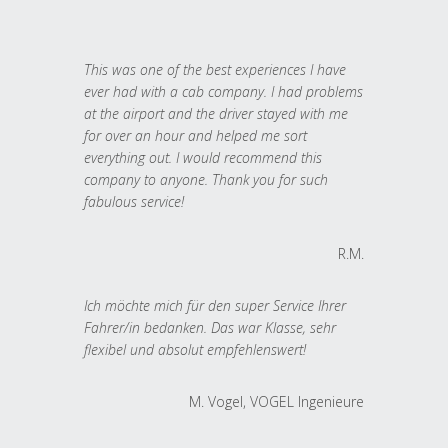
This was one of the best experiences I have
ever had with a cab company. I had problems
at the airport and the driver stayed with me
for over an hour and helped me sort
everything out. I would recommend this
company to anyone. Thank you for such
fabulous service!
R.M.
Ich möchte mich für den super Service Ihrer
Fahrer/in bedanken. Das war Klasse, sehr
flexibel und absolut empfehlenswert!
M. Vogel, VOGEL Ingenieure