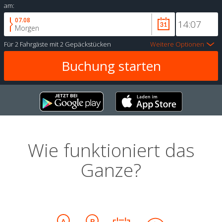
am:
07.08
Morgen
Für
2 Fahrgäste
mit
2 Gepäckstücken
Weitere Optionen
Wie funktioniert das
Ganze?