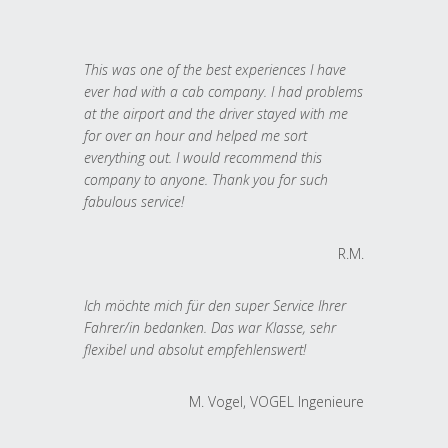
This was one of the best experiences I have
ever had with a cab company. I had problems
at the airport and the driver stayed with me
for over an hour and helped me sort
everything out. I would recommend this
company to anyone. Thank you for such
fabulous service!
R.M.
Ich möchte mich für den super Service Ihrer
Fahrer/in bedanken. Das war Klasse, sehr
flexibel und absolut empfehlenswert!
M. Vogel, VOGEL Ingenieure