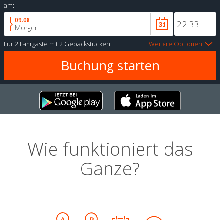
am:
09.08
Morgen
Für
2 Fahrgäste
mit
2 Gepäckstücken
Weitere Optionen
Wie funktioniert das
Ganze?