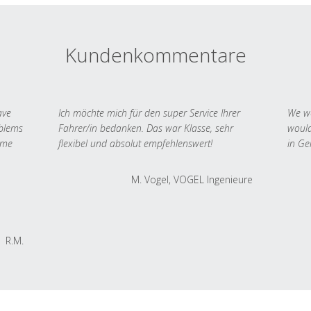
Kundenkommentare
ave
Ich möchte mich für den super Service Ihrer
We we
oblems
Fahrer/in bedanken. Das war Klasse, sehr
would
 me
flexibel und absolut empfehlenswert!
in Ge
M. Vogel, VOGEL Ingenieure
R.M.