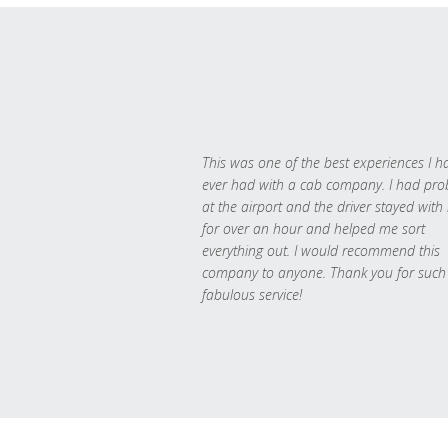
This was one of the best experiences I h
ever had with a cab company. I had pr
at the airport and the driver stayed with
for over an hour and helped me sort
everything out. I would recommend this
company to anyone. Thank you for such
fabulous service!