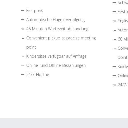
Schwa
Festpreis
Festp
Automatische Flugmitverfolgung
Engli
45 Minuten Wartezeit ab Landung
Autom
Convenient pickup at precise meeting
60 Mi
point
Conve
Kindersitze verfügbar auf Anfrage
point
Online- und Offline-Bezahlungen
Kinde
24/7-Hotline
Onlin
24/7-