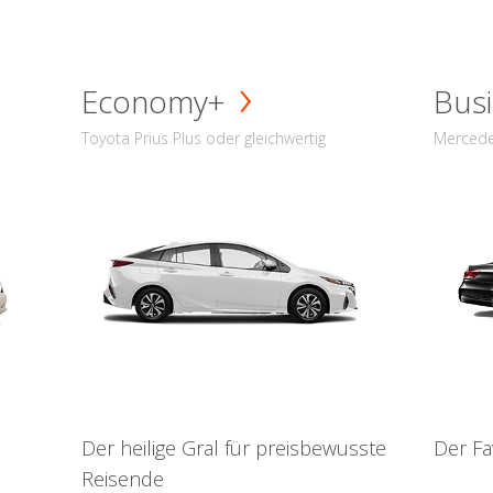
Economy+
Busi
Toyota Prius Plus oder gleichwertig
Mercede
Der heilige Gral für preisbewusste
Der Fa
Reisende