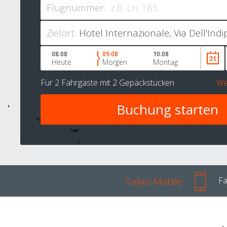
Flugnummer:
Zielort:
08.08
09.08
10.08
Heute
Morgen
Montag
Für
2 Fahrgäste
mit
2 Gepäckstücken
We
Talixo Mobile
Fa