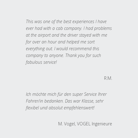
This was one of the best experiences I have
ever had with a cab company. I had problems
at the airport and the driver stayed with me
for over an hour and helped me sort
everything out. I would recommend this
company to anyone. Thank you for such
fabulous service!
R.M.
Ich möchte mich für den super Service Ihrer
Fahrer/in bedanken. Das war Klasse, sehr
flexibel und absolut empfehlenswert!
M. Vogel, VOGEL Ingenieure