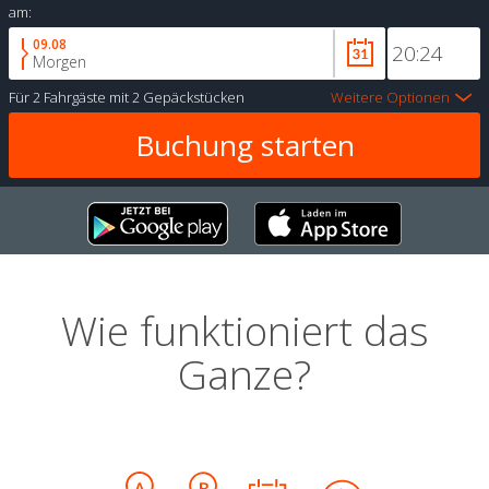
am:
09.08
Morgen
Für
2 Fahrgäste
mit
2 Gepäckstücken
Weitere Optionen
Wie funktioniert das
Ganze?