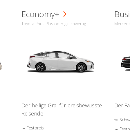
Economy+
Busi
Toyota Prius Plus oder gleichwertig
Mercede
Der heilige Gral für preisbewusste
Der Fa
Reisende
Schwa
Festpreis
Festp