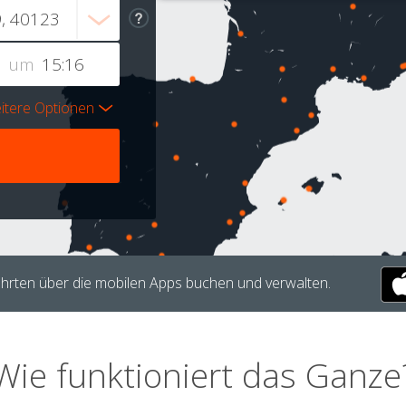
um
itere Optionen
hrten über die mobilen Apps buchen und verwalten.
Wie funktioniert das Ganze