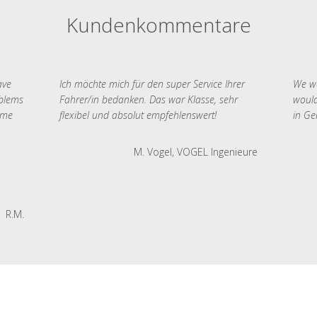
Kundenkommentare
ave
Ich möchte mich für den super Service Ihrer
We we
oblems
Fahrer/in bedanken. Das war Klasse, sehr
would
 me
flexibel und absolut empfehlenswert!
in Ge
M. Vogel, VOGEL Ingenieure
R.M.