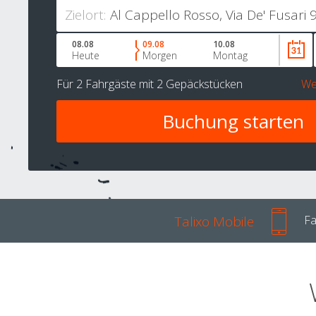
Zielort:
08.08
09.08
10.08
Heute
Morgen
Montag
Für
2 Fahrgäste
mit
2 Gepäckstücken
We
Talixo Mobile
Fa