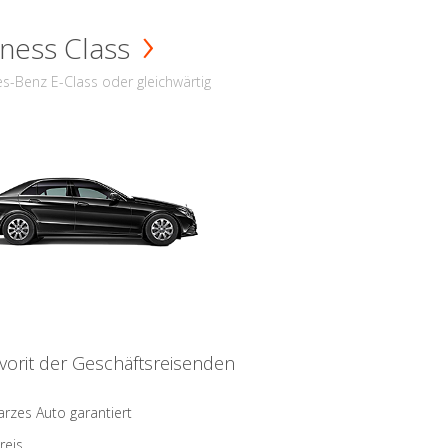
ness Class
s-Benz E-Class oder gleichwärtig
vorit der Geschäftsreisenden
rzes Auto garantiert
reis