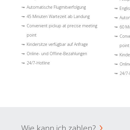
Automatische Flugmitverfolgung
Engli
45 Minuten Wartezeit ab Landung
Autom
Convenient pickup at precise meeting
60 Mi
point
Conve
Kindersitze verfügbar auf Anfrage
point
Online- und Offline-Bezahlungen
Kinde
24/7-Hotline
Onlin
24/7-
Wie kann ich zahlen?