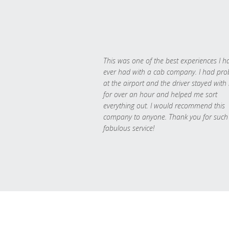
This was one of the best experiences I h
ever had with a cab company. I had pr
at the airport and the driver stayed with
for over an hour and helped me sort
everything out. I would recommend this
company to anyone. Thank you for such
fabulous service!