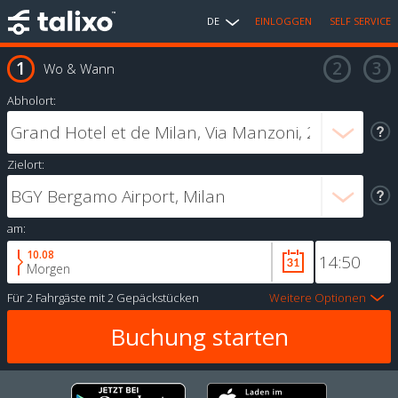
DE
EINLOGGEN
SELF SERVICE
Wo & Wann
Abholort:
Zielort:
am:
10.08
Morgen
Für
2 Fahrgäste
mit
2 Gepäckstücken
Weitere Optionen