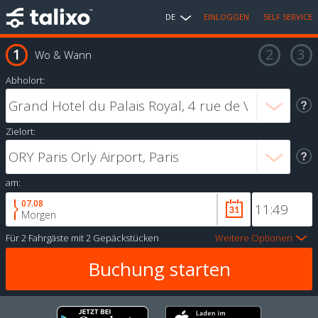
DE
EINLOGGEN
SELF SERVICE
Wo & Wann
Abholort:
Zielort:
am:
07.08
Morgen
Für
2 Fahrgäste
mit
2 Gepäckstücken
Weitere Optionen