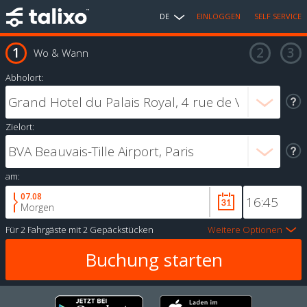
DE
EINLOGGEN
SELF SERVICE
Wo & Wann
Abholort:
Zielort:
am:
07.08
Morgen
Für
2 Fahrgäste
mit
2 Gepäckstücken
Weitere Optionen