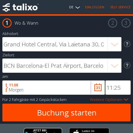
DE
EINLOGGEN
SELF SERVICE
Wo & Wann
Abholort:
Zielort:
am:
11.08
Morgen
Für
2 Fahrgäste
mit
2 Gepäckstücken
Weitere Optionen