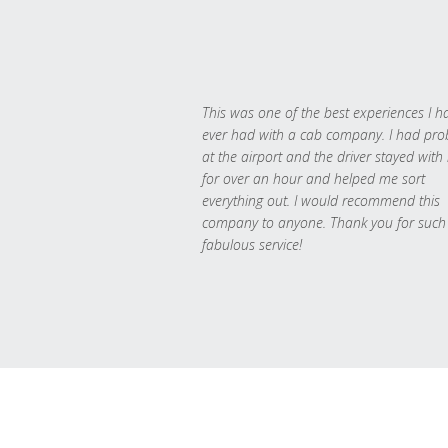
This was one of the best experiences I h
ever had with a cab company. I had pr
at the airport and the driver stayed with
for over an hour and helped me sort
everything out. I would recommend this
company to anyone. Thank you for such
fabulous service!