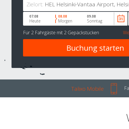
Zielort:
07.08
08.08
09.08
Heute
Morgen
Sonntag
Für
2 Fahrgäste
mit
2 Gepäckstücken
We
Talixo Mobile
Fa