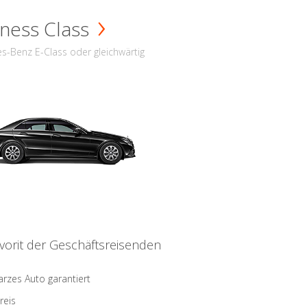
ness Class
s-Benz E-Class oder gleichwärtig
vorit der Geschäftsreisenden
rzes Auto garantiert
reis