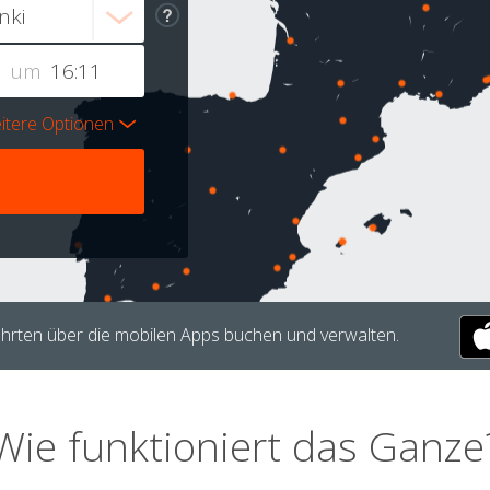
um
itere Optionen
hrten über die mobilen Apps buchen und verwalten.
Wie funktioniert das Ganze