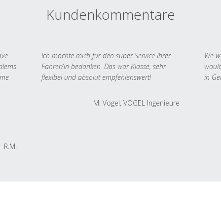
Kundenkommentare
ave
Ich möchte mich für den super Service Ihrer
We we
oblems
Fahrer/in bedanken. Das war Klasse, sehr
would
 me
flexibel und absolut empfehlenswert!
in Ge
M. Vogel, VOGEL Ingenieure
R.M.