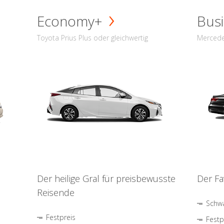
Economy+
Busi
Toyota Prius Plus oder gleichwertig
Mercede
Der heilige Gral für preisbewusste
Der Fa
Reisende
Schwa
Festpreis
Festp