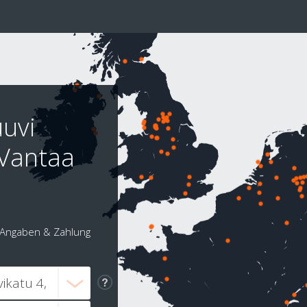
uuvi
-Vantaa
Angaben & Zahlung