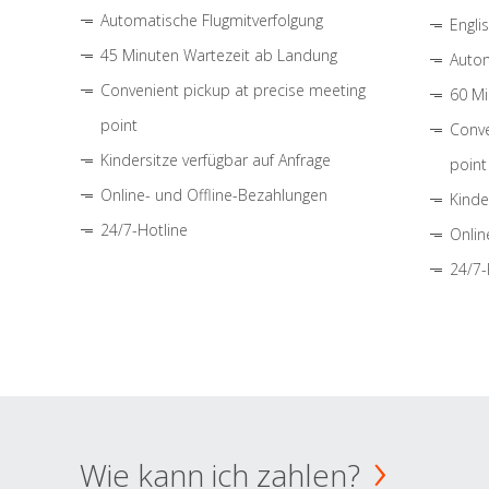
Automatische Flugmitverfolgung
Engli
45 Minuten Wartezeit ab Landung
Autom
Convenient pickup at precise meeting
60 Mi
point
Conve
Kindersitze verfügbar auf Anfrage
point
Online- und Offline-Bezahlungen
Kinde
24/7-Hotline
Onlin
24/7-
Wie kann ich zahlen?