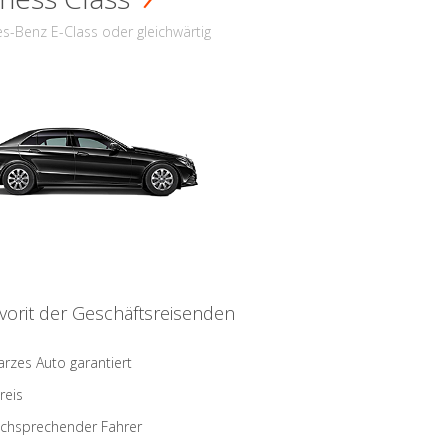
s-Benz E-Class oder gleichwärtig
vorit der Geschäftsreisenden
rzes Auto garantiert
reis
schsprechender Fahrer