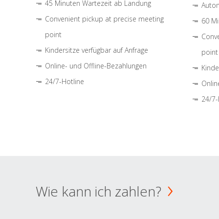
45 Minuten Wartezeit ab Landung
Autom
Convenient pickup at precise meeting
60 Mi
point
Conve
Kindersitze verfügbar auf Anfrage
point
Online- und Offline-Bezahlungen
Kinde
24/7-Hotline
Onlin
24/7-
Wie kann ich zahlen?