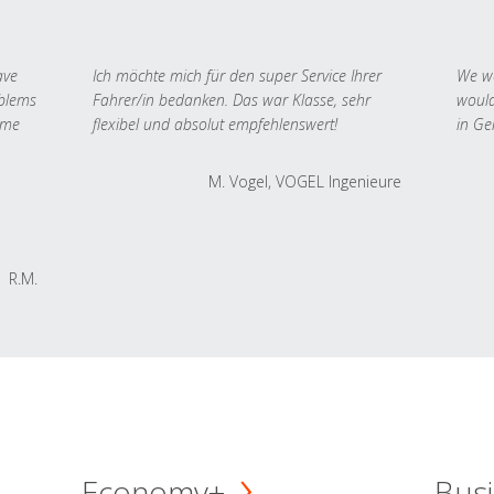
ave
Ich möchte mich für den super Service Ihrer
We we
oblems
Fahrer/in bedanken. Das war Klasse, sehr
would
 me
flexibel und absolut empfehlenswert!
in Ge
M. Vogel, VOGEL Ingenieure
R.M.
Economy+
Busi