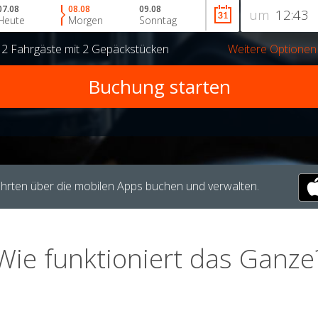
07.08
08.08
09.08
um
Heute
Morgen
Sonntag
r
2 Fahrgäste
mit
2 Gepäckstücken
Weitere Optionen
hrten über die mobilen Apps buchen und verwalten.
Wie funktioniert das Ganze