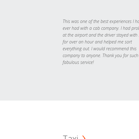
This was one of the best experiences I h
ever had with a cab company. I had pr
at the airport and the driver stayed with
for over an hour and helped me sort
everything out. I would recommend this
company to anyone. Thank you for such
fabulous service!
Taxi