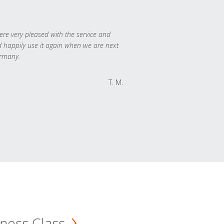
re very pleased with the service and
 happily use it again when we are next
rmany.
T. M.
ness Class