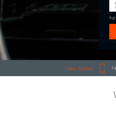
Fü
Talixo Mobile
Fa