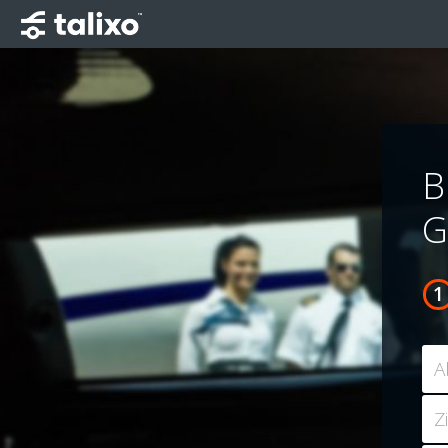
B
G
A
Z