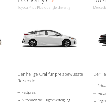
Toyota Prius Plus oder gleichwertig
Mercede
Der heilige Gral für preisbewusste
Der Fa
Reisende
Schwa
Festpreis
Festp
Automatische Flugmitverfolgung
Engli