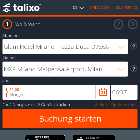
DE
EINLOGGEN
SELF SERVICE
Wo & Wann
Abholort:
Zielort:
am:
11.08
Morgen
Für
2 Fahrgäste
mit
2 Gepäckstücken
Weitere Optionen