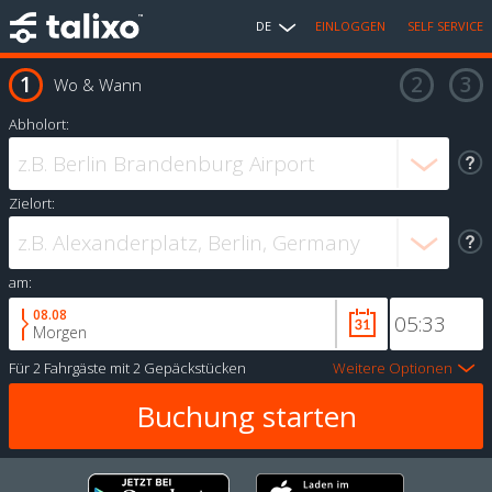
DE
EINLOGGEN
SELF SERVICE
Wo & Wann
Abholort:
Zielort:
am:
08.08
Morgen
Für
2 Fahrgäste
mit
2 Gepäckstücken
Weitere Optionen