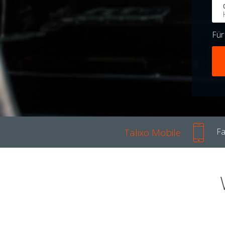
Fü
Talixo Mobile
Fa