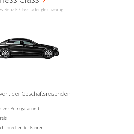
s-Benz E-Class oder gleichwärtig
vorit der Geschäftsreisenden
rzes Auto garantiert
reis
schsprechender Fahrer