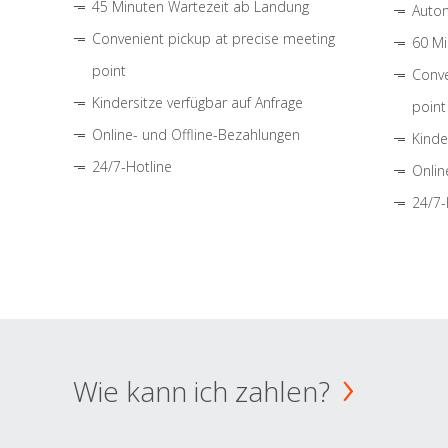
45 Minuten Wartezeit ab Landung
Autom
Convenient pickup at precise meeting
60 Mi
point
Conve
Kindersitze verfügbar auf Anfrage
point
Online- und Offline-Bezahlungen
Kinde
24/7-Hotline
Onlin
24/7-
Wie kann ich zahlen?