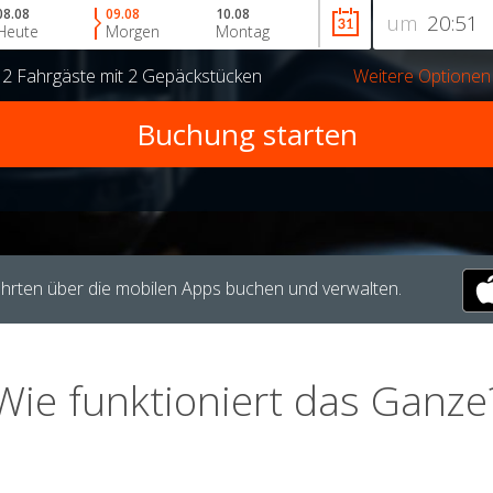
08.08
09.08
10.08
um
Heute
Morgen
Montag
r
2 Fahrgäste
mit
2 Gepäckstücken
Weitere Optionen
hrten über die mobilen Apps buchen und verwalten.
Wie funktioniert das Ganze