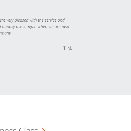
re very pleased with the service and
 happily use it again when we are next
rmany.
T. M.
ness Class