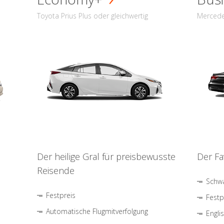
Toyota Prius Plus oder gleichwertig
Mercede
Der heilige Gral für preisbewusste
Der Fa
Reisende
Schwa
Festpreis
Festp
Automatische Flugmitverfolgung
Engli