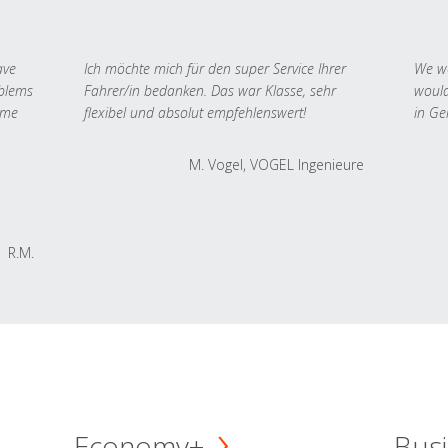
ave
Ich möchte mich für den super Service Ihrer
We we
oblems
Fahrer/in bedanken. Das war Klasse, sehr
would
 me
flexibel und absolut empfehlenswert!
in Ge
M. Vogel, VOGEL Ingenieure
R.M.
Economy+
Busi