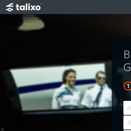
B
G
A
Z