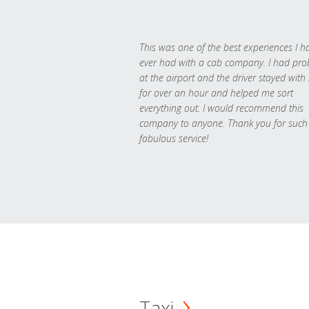
This was one of the best experiences I h
ever had with a cab company. I had pr
at the airport and the driver stayed with
for over an hour and helped me sort
everything out. I would recommend this
company to anyone. Thank you for such
fabulous service!
Taxi