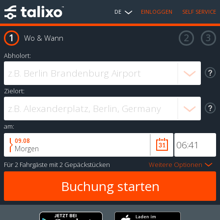
DE
EINLOGGEN
SELF SERVICE
Wo & Wann
Abholort:
Zielort:
am:
09.08
Morgen
Für
2 Fahrgäste
mit
2 Gepäckstücken
Weitere Optionen