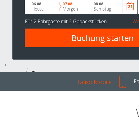
06.08
07.08
08.08
Heute
Morgen
Samstag
Für
2 Fahrgäste
mit
2 Gepäckstücken
We
Talixo Mobile
Fa