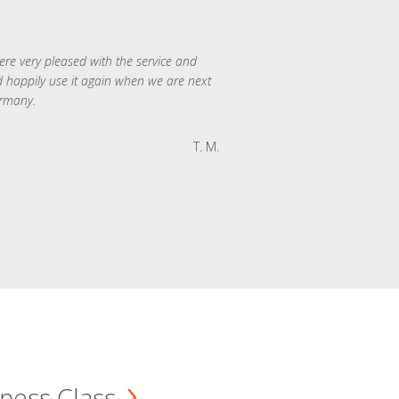
re very pleased with the service and
 happily use it again when we are next
rmany.
T. M.
ness Class