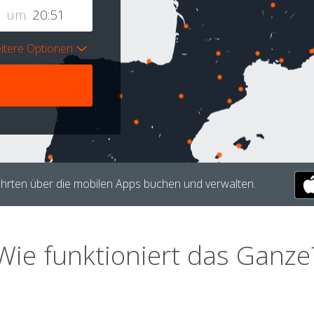
um
itere Optionen
hrten über die mobilen Apps buchen und verwalten.
Wie funktioniert das Ganze