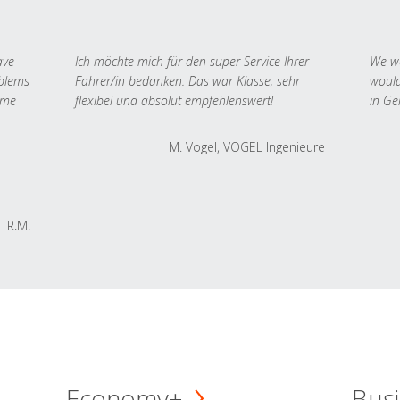
ave
Ich möchte mich für den super Service Ihrer
We we
oblems
Fahrer/in bedanken. Das war Klasse, sehr
would
 me
flexibel und absolut empfehlenswert!
in Ge
M. Vogel, VOGEL Ingenieure
R.M.
Economy+
Busi