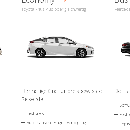
Toyota Prius Plus oder gleichwertig
Mercede
Der heilige Gral für preisbewusste
Der Fa
Reisende
Schwa
Festpreis
Festp
Automatische Flugmitverfolgung
Engli