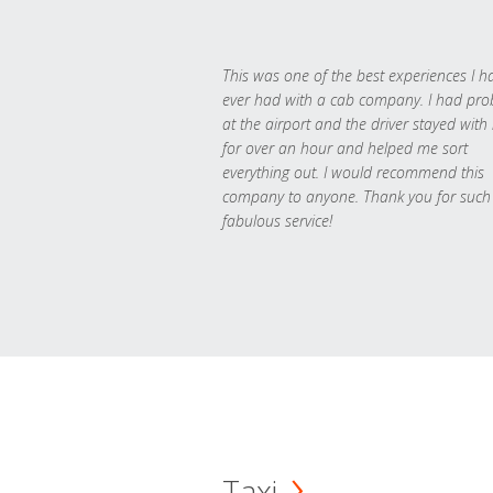
This was one of the best experiences I h
ever had with a cab company. I had pr
at the airport and the driver stayed with
for over an hour and helped me sort
everything out. I would recommend this
company to anyone. Thank you for such
fabulous service!
Taxi