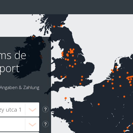
oms de
port
Angaben & Zahlung