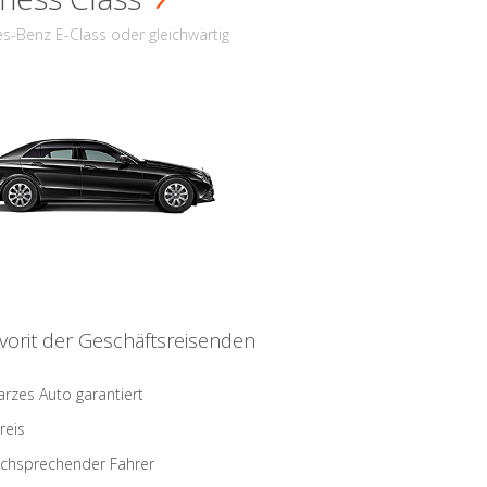
s-Benz E-Class oder gleichwärtig
vorit der Geschäftsreisenden
rzes Auto garantiert
reis
schsprechender Fahrer