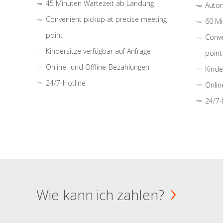
45 Minuten Wartezeit ab Landung
Autom
Convenient pickup at precise meeting
60 Mi
point
Conve
Kindersitze verfügbar auf Anfrage
point
Online- und Offline-Bezahlungen
Kinde
24/7-Hotline
Onlin
24/7-
Wie kann ich zahlen?