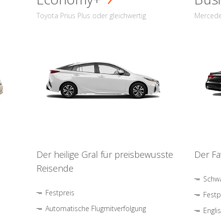
Toyota Prius Plus oder gleichwertig
Mercede
Der heilige Gral für preisbewusste
Der Fa
Reisende
Schwa
Festpreis
Festp
Automatische Flugmitverfolgung
Engli