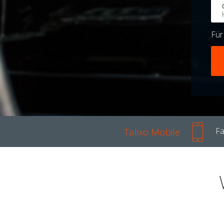
Fü
Talixo Mobile
Fa