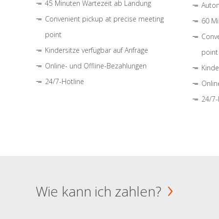
45 Minuten Wartezeit ab Landung
Autom
Convenient pickup at precise meeting
60 Mi
point
Conve
Kindersitze verfügbar auf Anfrage
point
Online- und Offline-Bezahlungen
Kinde
24/7-Hotline
Onlin
24/7-
Wie kann ich zahlen?