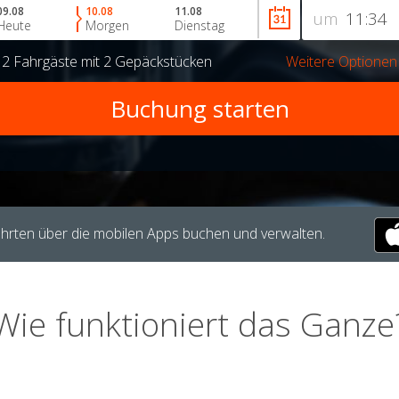
09.08
10.08
11.08
um
Heute
Morgen
Dienstag
r
2 Fahrgäste
mit
2 Gepäckstücken
Weitere Optionen
hrten über die mobilen Apps buchen und verwalten.
Wie funktioniert das Ganze