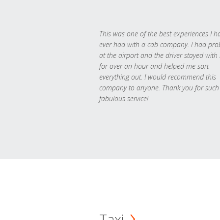
This was one of the best experiences I h
ever had with a cab company. I had pr
at the airport and the driver stayed with
for over an hour and helped me sort
everything out. I would recommend this
company to anyone. Thank you for such
fabulous service!
Taxi