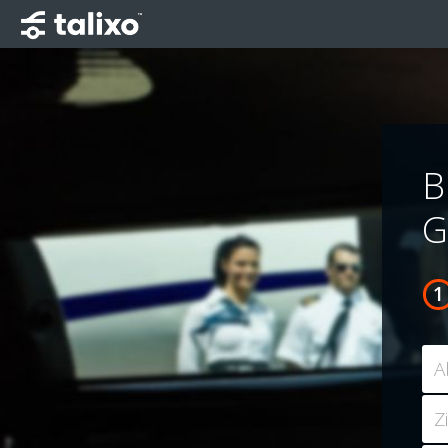
B
G
A
Z