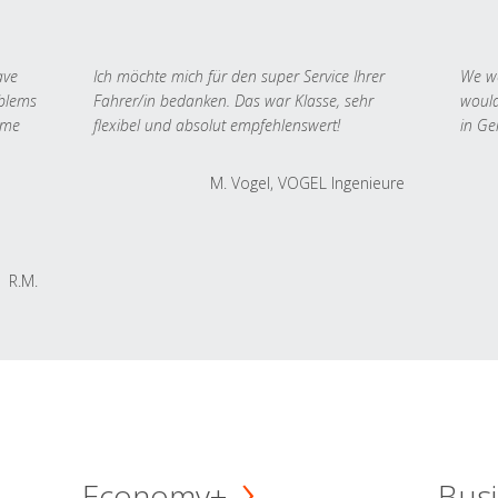
ave
Ich möchte mich für den super Service Ihrer
We we
oblems
Fahrer/in bedanken. Das war Klasse, sehr
would
 me
flexibel und absolut empfehlenswert!
in Ge
M. Vogel, VOGEL Ingenieure
R.M.
Economy+
Busi