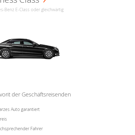
s-Benz E-Class oder gleichwärtig
vorit der Geschäftsreisenden
rzes Auto garantiert
reis
schsprechender Fahrer