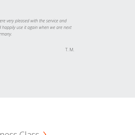
re very pleased with the service and
 happily use it again when we are next
rmany.
T. M.
ness Class