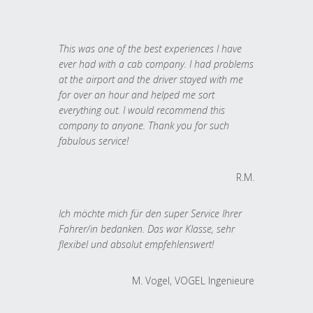
This was one of the best experiences I have
ever had with a cab company. I had problems
at the airport and the driver stayed with me
for over an hour and helped me sort
everything out. I would recommend this
company to anyone. Thank you for such
fabulous service!
R.M.
Ich möchte mich für den super Service Ihrer
Fahrer/in bedanken. Das war Klasse, sehr
flexibel und absolut empfehlenswert!
M. Vogel, VOGEL Ingenieure