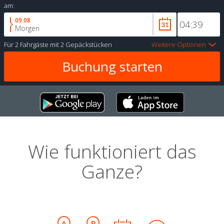
am:
09.08
Morgen
Für
2 Fahrgäste
mit
2 Gepäckstücken
Weitere Optionen
Wie funktioniert das
Ganze?