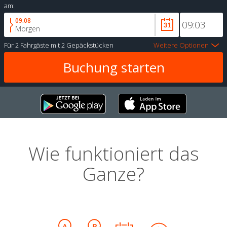
am:
09.08
Morgen
Für
2 Fahrgäste
mit
2 Gepäckstücken
Weitere Optionen
Wie funktioniert das
Ganze?