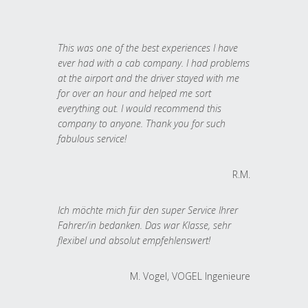
This was one of the best experiences I have
ever had with a cab company. I had problems
at the airport and the driver stayed with me
for over an hour and helped me sort
everything out. I would recommend this
company to anyone. Thank you for such
fabulous service!
R.M.
Ich möchte mich für den super Service Ihrer
Fahrer/in bedanken. Das war Klasse, sehr
flexibel und absolut empfehlenswert!
M. Vogel, VOGEL Ingenieure