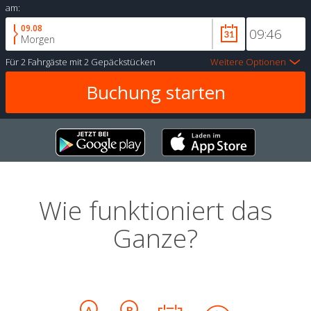
am:
09.08
Morgen
Für
2 Fahrgäste
mit
2 Gepäckstücken
Weitere Optionen
Wie funktioniert das
Ganze?