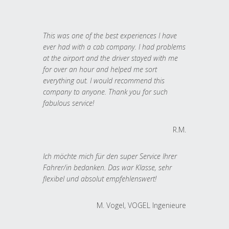
This was one of the best experiences I have
ever had with a cab company. I had problems
at the airport and the driver stayed with me
for over an hour and helped me sort
everything out. I would recommend this
company to anyone. Thank you for such
fabulous service!
R.M.
Ich möchte mich für den super Service Ihrer
Fahrer/in bedanken. Das war Klasse, sehr
flexibel und absolut empfehlenswert!
M. Vogel, VOGEL Ingenieure